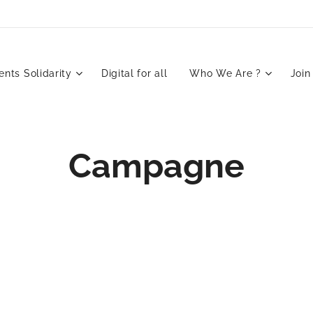
nts Solidarity
Digital for all
Who We Are ?
Join
Campagne