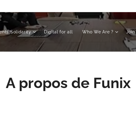
nts Solidarity
Digital for all
Who We Are ?
Join
A propos de Funix