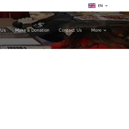
EN
 Us
Make a Donation
Contact Us
More