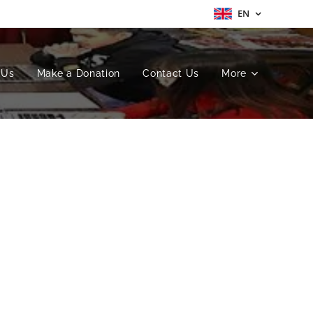
EN
 Us
Make a Donation
Contact Us
More