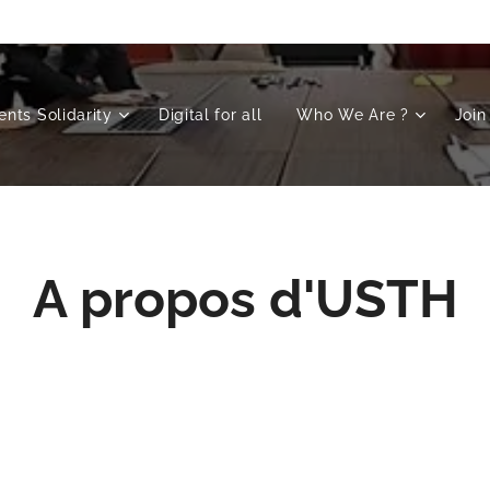
nts Solidarity
Digital for all
Who We Are ?
Join
A propos d'USTH